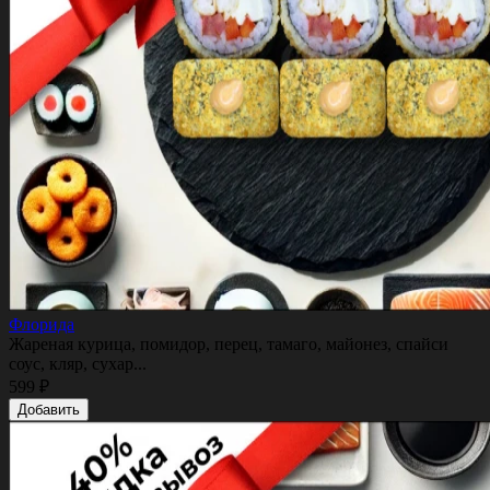
Флорида
Жареная курица, помидор, перец, тамаго, майонез, спайси
соус, кляр, сухар...
599 ₽
Добавить