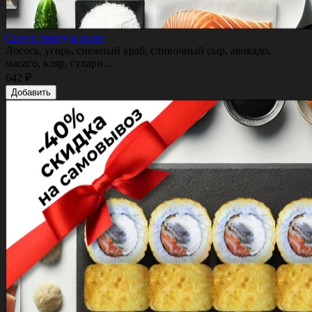
Соичи темпура ролл
Лосось, угорь, снежный краб, сливочный сыр, авокадо,
масаго, кляр, сухари...
642 ₽
Добавить