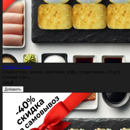
Спайси Панко
Спайси соус, лосось, краб крем, кляр, сухари панко. ( 6 шт).
Соевый соус...
599 ₽
Добавить