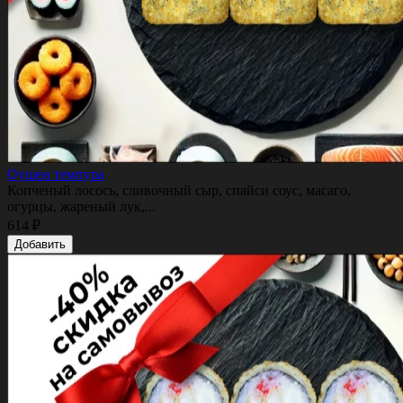
Оушен темпура
Копченый лосось, сливочный сыр, спайси соус, масаго,
огурцы, жареный лук,...
614 ₽
Добавить