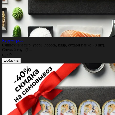
Куруме ролл
Сливочный сыр, угорь, лосось, кляр, сухари панко. (8 шт).
Соевый соус (1...
617 ₽
Добавить