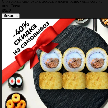
Сливочный сыр, окунь, лосось, майонез, кляр, унаги соус. (8
шт). Соевый ...
654 ₽
Добавить