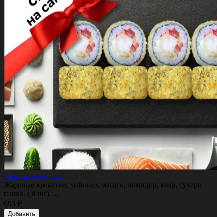
Эби темпура ролл
Жареные креветки, майонез, масаго, помидор, кляр, сухари
панко. ( 8 шт). ...
693 ₽
Добавить