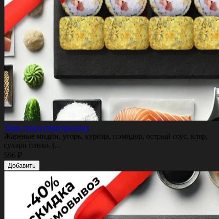
Тори унаги темпура ролл
Жареные мидии, угорь, курица, помидор, острый соус, кляр,
сухари панко. (...
596 ₽
Добавить