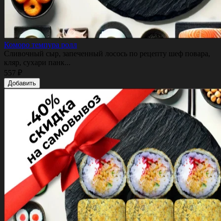
Коморо темпура ролл
Сливочный сыр, запеченный лосось по рецепту шеф повара,
кляр, сухари панк...
557 ₽
Добавить