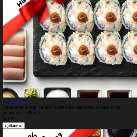
Нагоя ролл
Сливочный сыр, мидии, креветка, майонез, масаго кляр,
унаги соус. (8 шт)....
661 ₽
Добавить